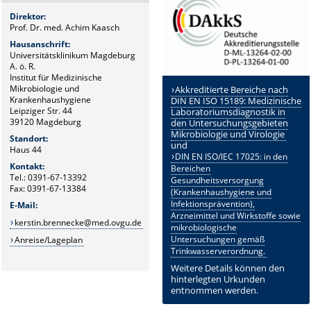
Direktor:
Prof. Dr. med. Achim Kaasch
Hausanschrift:
Universitätsklinikum Magdeburg
A. ö. R.
Institut für Medizinische
Mikrobiologie und
Akkreditierte Bereiche nach
Krankenhaushygiene
DIN EN ISO 15189: Medizinische
Leipziger Str. 44
Laboratoriumsdiagnostik in
39120 Magdeburg
den Untersuchungsgebieten
Mikrobiologie und Virologie
Standort:
und
Haus 44
DIN EN ISO/IEC 17025: in den
Kontakt:
Bereichen
Tel.: 0391-67-13392
Gesundheitsversorgung
Fax: 0391-67-13384
(Krankenhaushygiene und
Infektionsprävention),
E-Mail:
Arzneimittel und Wirkstoffe sowie
kerstin.brennecke@med.ovgu.de
mikrobiologische
Untersuchungen gemäß
Anreise/Lageplan
Trinkwasserverordnung.
Weitere Details können den
hinterlegten Urkunden
entnommen werden.