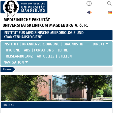
MEDIZINISCHE FAKULTÄT
UNIVERSITÄTSKLINIKUM MAGDEBURG A. ö. R.
INSTITUT FÜR MEDIZINISCHE MIKROBIOLOGIE UND
KRANKENHAUSHYGIENE
INSTITUT
KRANKENVERSORGUNG
DIAGNOSTIK
HYGIENE
ABS
FORSCHUNG
LEHRE
REISEAMBULANZ
AKTUELLES
STELLEN
Home
Haus 44