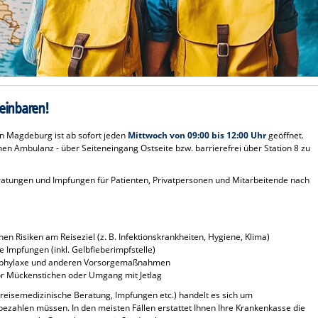
einbaren!
in Magdeburg ist ab sofort jeden
Mittwoch von 09:00 bis 12:00 Uhr
geöffnet.
chen Ambulanz - über Seiteneingang Ostseite bzw. barrierefrei über Station 8 zu
ratungen und Impfungen für Patienten, Privatpersonen und Mitarbeitende
nach
en Risiken am Reiseziel (z. B. Infektionskrankheiten, Hygiene, Klima)
 Impfungen (inkl. Gelbfieberimpfstelle)
rophylaxe und anderen Vorsorgemaßnahmen
 vor Mückenstichen oder Umgang mit Jetlag
reisemedizinische Beratung, Impfungen etc.) handelt es sich um
 bezahlen müssen. In den meisten Fällen erstattet Ihnen Ihre Krankenkasse die