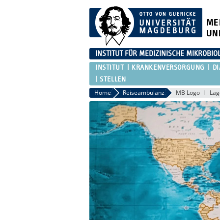
ME
UN
INSTITUT FÜR MEDIZINISCHE MIKROBI
INSTITUT
KRANKENVERSORGUNG
D
STELLEN
Home
Reiseambulanz
MB Logo
Lag