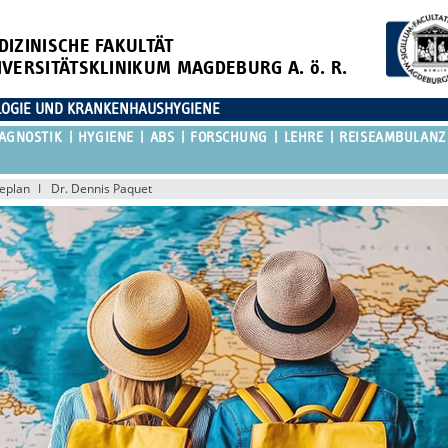
DIZINISCHE FAKULTÄT
IVERSITÄTSKLINIKUM MAGDEBURG A. ö. R.
OLOGIE UND KRANKENHAUSHYGIENE
IAGNOSTIK
HYGIENE
ABS
FORSCHUNG
LEHRE
REISEAMBULANZ
eplan
Dr. Dennis Paquet