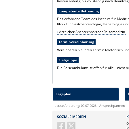
Kosten anteilig bis vollständig nach Beantra
Kompetente Betreuung
Das erfahrene Team des Instituts für Medizi
Klinik für Gastroenterologie, Hepatologie und 
Ärztlicher Ansprechpartner Reisemedizin
Terminvereinbarung
Vereinbaren Sie Ihren Termin telefonisch un
Zielgruppe
Die Reiseambulanz ist offen für alle – nicht
Lageplan
Letzte Änderung: 09.07.2026 - Ansprechpartner:
Sie können eine Nachricht versenden an:
SOZIALE MEDIEN
K
Ihre E-Mailadresse:
O
M