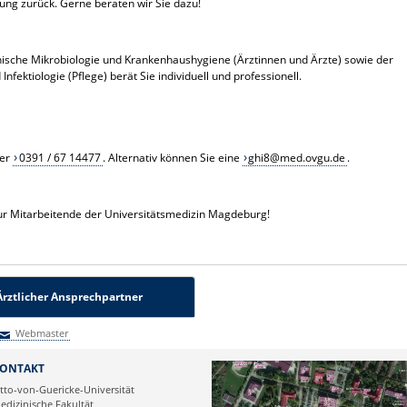
gung zurück. Gerne beraten wir Sie dazu!
nische Mikrobiologie und Krankenhaushygiene (Ärztinnen und Ärzte) sowie der
Infektiologie (Pflege) berät Sie individuell und professionell.
ter
0391 / 67 14477
. Alternativ können Sie eine
ghi8@med.ovgu.de
.
 nur Mitarbeitende der Universitätsmedizin Magdeburg!
Ärztlicher Ansprechpartner
Webmaster
Webmaster
ONTAKT
tto-von-Guericke-Universität
edizinische Fakultät