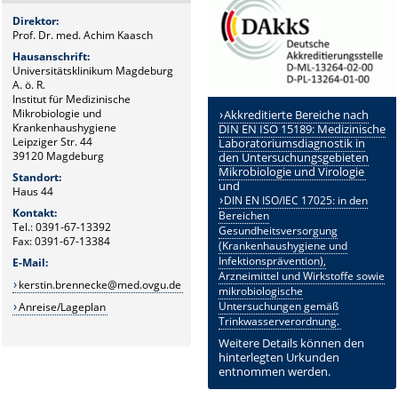
Direktor:
Prof. Dr. med. Achim Kaasch
Hausanschrift:
Universitätsklinikum Magdeburg
A. ö. R.
Institut für Medizinische
Mikrobiologie und
Akkreditierte Bereiche nach
Krankenhaushygiene
DIN EN ISO 15189: Medizinische
Leipziger Str. 44
Laboratoriumsdiagnostik in
39120 Magdeburg
den Untersuchungsgebieten
Mikrobiologie und Virologie
Standort:
und
Haus 44
DIN EN ISO/IEC 17025: in den
Kontakt:
Bereichen
Tel.: 0391-67-13392
Gesundheitsversorgung
Fax: 0391-67-13384
(Krankenhaushygiene und
Infektionsprävention),
E-Mail:
Arzneimittel und Wirkstoffe sowie
kerstin.brennecke@med.ovgu.de
mikrobiologische
Untersuchungen gemäß
Anreise/Lageplan
Trinkwasserverordnung.
Weitere Details können den
hinterlegten Urkunden
entnommen werden.