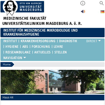
MEDIZINISCHE FAKULTÄT
UNIVERSITÄTSKLINIKUM MAGDEBURG A. ö. R.
INSTITUT FÜR MEDIZINISCHE MIKROBIOLOGIE UND
KRANKENHAUSHYGIENE
INSTITUT
KRANKENVERSORGUNG
DIAGNOSTIK
HYGIENE
ABS
FORSCHUNG
LEHRE
REISEAMBULANZ
AKTUELLES
STELLEN
Home
Haus 44