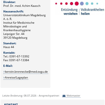
Direktor:
Prof. Dr. med. Achim Kaasch
Hausanschrift:
Universitätsklinikum Magdeburg
A. ö. R.
Institut für Medizinische
Mikrobiologie und
Krankenhaushygiene
Leipziger Str. 44
39120 Magdeburg
Standort:
Haus 44
Kontakt:
Tel.: 0391-67-13392
Fax: 0391-67-13384
E-Mail:
kerstin.brennecke@med.ovgu.de
Anreise/Lageplan
Letzte Änderung: 08.07.2026 - Ansprechpartner:
Webmaster
Sie können eine Nachricht versenden an:
Webmaster
KONTAKT