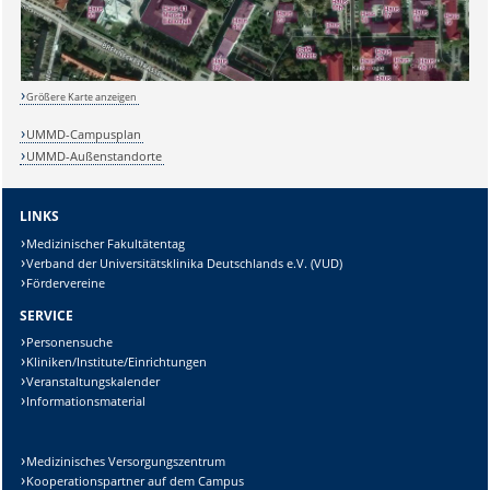
Sicherheitsabfrage:
Größere Karte anzeigen
UMMD-Campusplan
Lösung:
UMMD-Außenstandorte
LINKS
Medizinischer Fakultätentag
Verband der Universitätsklinika Deutschlands e.V. (VUD)
Fördervereine
SERVICE
Personensuche
Kliniken/Institute/Einrichtungen
Veranstaltungskalender
Informationsmaterial
Medizinisches Versorgungszentrum
Kooperationspartner auf dem Campus