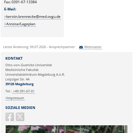
Fax: 0391-67-13384
E-Mail:
kerstin.brennecke@med.ovgu.de
Anreise/Lageplan
Letzte Änderung: 09.07.2026 - Ansprechpartner:
Webmaster
Sie können eine Nachricht versenden an:
Webmaster
KONTAKT
Ihre E-Mailadresse:
Otto-von-Guericke-Universität
Medizinische Fakultät
Universitätsklinikum Magdeburg A.ö.R.
Ihr Anliegen:
Leipziger Str. 44
39120 Magdeburg
Tel.:
+49-391-67-01
Impressum
SOZIALE MEDIEN