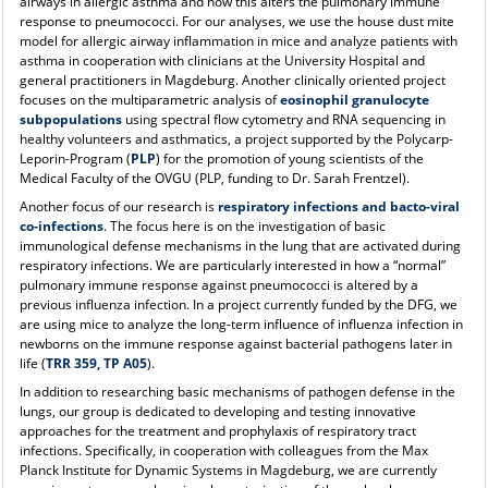
airways in allergic asthma and how this alters the pulmonary immune
response to pneumococci. For our analyses, we use the house dust mite
model for allergic airway inflammation in mice and analyze patients with
asthma in cooperation with clinicians at the University Hospital and
general practitioners in Magdeburg. Another clinically oriented project
focuses on the multiparametric analysis of
eosinophil granulocyte
subpopulations
using spectral flow cytometry and RNA sequencing in
healthy volunteers and asthmatics, a project supported by the Polycarp-
Leporin-Program (
PLP
) for the promotion of young scientists of the
Medical Faculty of the OVGU (PLP, funding to Dr. Sarah Frentzel).
Another focus of our research is
respiratory infections and bacto-viral
co-infections
. The focus here is on the investigation of basic
immunological defense mechanisms in the lung that are activated during
respiratory infections. We are particularly interested in how a “normal”
pulmonary immune response against pneumococci is altered by a
previous influenza infection. In a project currently funded by the DFG, we
are using mice to analyze the long-term influence of influenza infection in
newborns on the immune response against bacterial pathogens later in
life (
TRR 359, TP A05
).
In addition to researching basic mechanisms of pathogen defense in the
lungs, our group is dedicated to developing and testing innovative
approaches for the treatment and prophylaxis of respiratory tract
infections. Specifically, in cooperation with colleagues from the Max
Planck Institute for Dynamic Systems in Magdeburg, we are currently