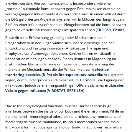
aktiviert werden. Hierbei interessiert uns insbesondere, wie eine
„normale“ pulmonale Immunantwort gegen Pneumokokken durch eine
vorangegangene Influenzainfektion verändert wird. In einem aktuell durch
die DFG geförderten Projekt analysieren wir in Mäusen den langfristigen
Einfluss einer Influenzainfektion bei Neugeborenen auf die Immunantwort
gegen bakterielle Infektionserreger im späteren Leben (
TRR 359, TP A05
).
Zusätzlich zur Erforschung grundlegender Mechanismen der
Erregerabwehr in der Lunge widme sich unsere Arbeitsgruppe der
Entwicklung und Testung innovativer Ansätze zur Therapie und
Prophylaxe von Atemwegsinfektionen. Konkret führen wir aktuell in
Kooperation mit Kollegen des Max-Planck-Instituts in Magdeburg im
präklinischen Mausmodell eine umfassende Charakterisierung der
molekularen Mechanismen, die der Wirksamkeit von
defective
interfering particles (DIPs) als Breitspektrumvirostatikum
zugrunde
liegen, durch und erproben zudem aktuell im Tiermodell die Eignung der
infektiösen, jedoch vermehrungsunfähigen DIPs als sicheres
mukosales
Vakzin gegen Influenza
(
VIROSTAT, EFRE LSA
).
Due to their physiological functions, mucosal surfaces form huge
interfaces between the inside of our body and the environment. While on
the one hand immunological tolerance to harmless environmental and
food antigens must be maintained, mucous membranes are the main
entry point for infectious agents into our body. In fact, lower respiratory