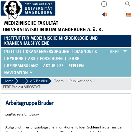
MEDIZINISCHE FAKULTÄT
UNIVERSITÄTSKLINIKUM MAGDEBURG A. ö. R.
INSTITUT FÜR MEDIZINISCHE MIKROBIOLOGIE UND
KRANKENHAUSHYGIENE
INSTITUT
KRANKENVERSORGUNG
DIAGNOSTIK
HYGIENE
ABS
FORSCHUNG
LEHRE
REISEAMBULANZ
AKTUELLES
STELLEN
Home
Forschung
AG Bruder
Team
Publikationen
EFRE Projekt VIROSTAT
Arbeitsgruppe Bruder
English version below
Aufgrund ihrer physiologischen Funktionen bilden Schleimhäute riesige