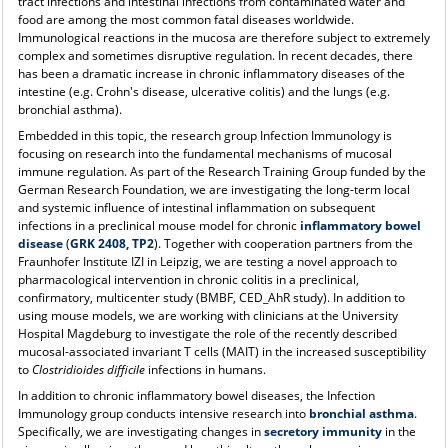
tract infections and intestinal infections from contaminated water and
food are among the most common fatal diseases worldwide.
Immunological reactions in the mucosa are therefore subject to extremely
complex and sometimes disruptive regulation. In recent decades, there
has been a dramatic increase in chronic inflammatory diseases of the
intestine (e.g. Crohn's disease, ulcerative colitis) and the lungs (e.g.
bronchial asthma).
Embedded in this topic, the research group Infection Immunology is
focusing on research into the fundamental mechanisms of mucosal
immune regulation. As part of the Research Training Group funded by the
German Research Foundation, we are investigating the long-term local
and systemic influence of intestinal inflammation on subsequent
infections in a preclinical mouse model for chronic
inflammatory bowel
disease
(
GRK 2408, TP2
). Together with cooperation partners from the
Fraunhofer Institute IZI in Leipzig, we are testing a novel approach to
pharmacological intervention in chronic colitis in a preclinical,
confirmatory, multicenter study (BMBF, CED_AhR study). In addition to
using mouse models, we are working with clinicians at the University
Hospital Magdeburg to investigate the role of the recently described
mucosal-associated invariant T cells (MAIT) in the increased susceptibility
to
Clostridioides difficile
infections in humans.
In addition to chronic inflammatory bowel diseases, the Infection
Immunology group conducts intensive research into
bronchial asthma
.
Specifically, we are investigating changes in
secretory immunity
in the