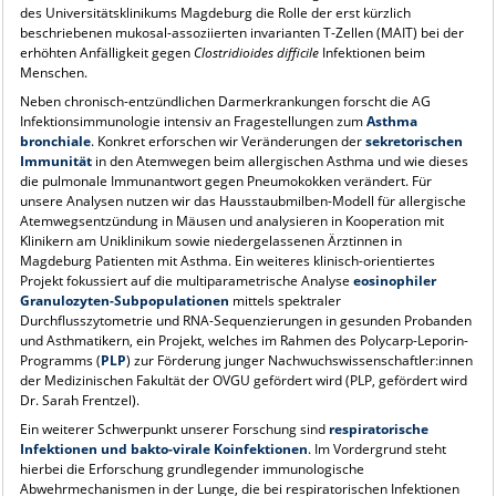
des Universitätsklinikums Magdeburg die Rolle der erst kürzlich
beschriebenen mukosal-assoziierten invarianten T-Zellen (MAIT) bei der
erhöhten Anfälligkeit gegen
Clostridioides difficile
Infektionen beim
Menschen.
Neben chronisch-entzündlichen Darmerkrankungen forscht die AG
Infektionsimmunologie intensiv an Fragestellungen zum
Asthma
bronchiale
. Konkret erforschen wir Veränderungen der
sekretorischen
Immunität
in den Atemwegen beim allergischen Asthma und wie dieses
die pulmonale Immunantwort gegen Pneumokokken verändert. Für
unsere Analysen nutzen wir das Hausstaubmilben-Modell für allergische
Atemwegsentzündung in Mäusen und analysieren in Kooperation mit
Klinikern am Uniklinikum sowie niedergelassenen Ärztinnen in
Magdeburg Patienten mit Asthma. Ein weiteres klinisch-orientiertes
Projekt fokussiert auf die multiparametrische Analyse
eosinophiler
Granulozyten-Subpopulationen
mittels spektraler
Durchflusszytometrie und RNA-Sequenzierungen in gesunden Probanden
und Asthmatikern, ein Projekt, welches im Rahmen des Polycarp-Leporin-
Programms (
PLP
) zur Förderung junger Nachwuchswissenschaftler:innen
der Medizinischen Fakultät der OVGU gefördert wird (PLP, gefördert wird
Dr. Sarah Frentzel).
Ein weiterer Schwerpunkt unserer Forschung sind
respiratorische
Infektionen und bakto-virale Koinfektionen
. Im Vordergrund steht
hierbei die Erforschung grundlegender immunologische
Abwehrmechanismen in der Lunge, die bei respiratorischen Infektionen