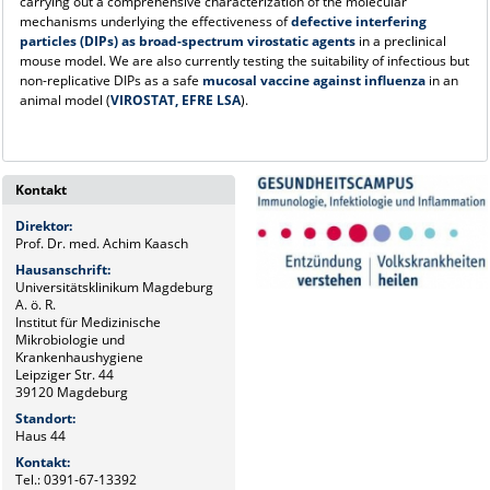
carrying out a comprehensive characterization of the molecular
mechanisms underlying the effectiveness of
defective interfering
particles (DIPs) as broad-spectrum virostatic agents
in a preclinical
mouse model. We are also currently testing the suitability of infectious but
non-replicative DIPs as a safe
mucosal vaccine against influenza
in an
animal model (
VIROSTAT, EFRE LSA
).
Kontakt
Direktor:
Prof. Dr. med. Achim Kaasch
Hausanschrift:
Universitätsklinikum Magdeburg
A. ö. R.
Institut für Medizinische
Mikrobiologie und
Krankenhaushygiene
Leipziger Str. 44
39120 Magdeburg
Standort:
Haus 44
Kontakt:
Tel.: 0391-67-13392