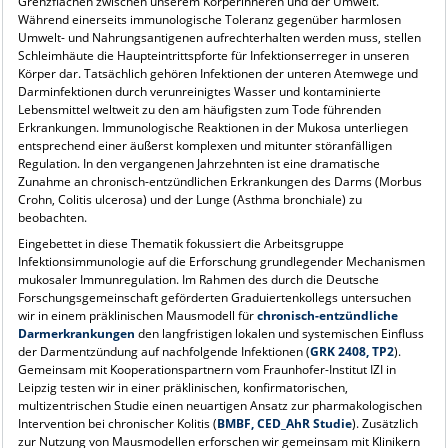
Grenzflächen zwischen unserem Körperinneren und der Umwelt.
Während einerseits immunologische Toleranz gegenüber harmlosen
Umwelt- und Nahrungsantigenen aufrechterhalten werden muss, stellen
Schleimhäute die Haupteintrittspforte für Infektionserreger in unseren
Körper dar. Tatsächlich gehören Infektionen der unteren Atemwege und
Darminfektionen durch verunreinigtes Wasser und kontaminierte
Lebensmittel weltweit zu den am häufigsten zum Tode führenden
Erkrankungen. Immunologische Reaktionen in der Mukosa unterliegen
entsprechend einer äußerst komplexen und mitunter störanfälligen
Regulation. In den vergangenen Jahrzehnten ist eine dramatische
Zunahme an chronisch-entzündlichen Erkrankungen des Darms (Morbus
Crohn, Colitis ulcerosa) und der Lunge (Asthma bronchiale) zu
beobachten.
Eingebettet in diese Thematik fokussiert die Arbeitsgruppe
Infektionsimmunologie auf die Erforschung grundlegender Mechanismen
mukosaler Immunregulation. Im Rahmen des durch die Deutsche
Forschungsgemeinschaft geförderten Graduiertenkollegs untersuchen
wir in einem präklinischen Mausmodell für
chronisch-entzündliche
Darmerkrankungen
den langfristigen lokalen und systemischen Einfluss
der Darmentzündung auf nachfolgende Infektionen (
GRK 2408, TP2
).
Gemeinsam mit Kooperationspartnern vom Fraunhofer-Institut IZI in
Leipzig testen wir in einer präklinischen, konfirmatorischen,
multizentrischen Studie einen neuartigen Ansatz zur pharmakologischen
Intervention bei chronischer Kolitis (
BMBF, CED_AhR Studie
). Zusätzlich
zur Nutzung von Mausmodellen erforschen wir gemeinsam mit Klinikern